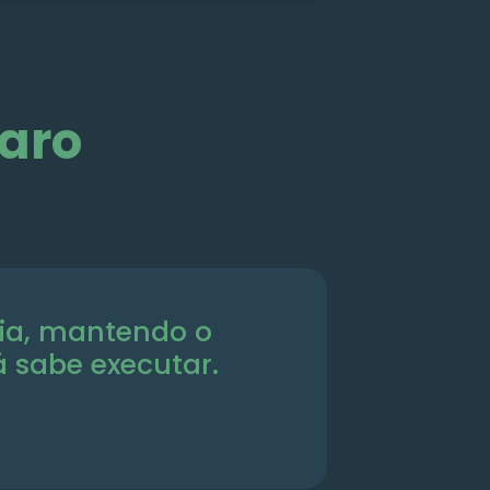
caro
cia, mantendo o
á sabe executar.