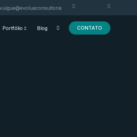
ivulgue@evoluaconsultoria
CONTATO
Portfólio
Blog