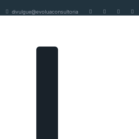
divulgue@evoluaconsultoria
Soluções
Como definir
a estratégia