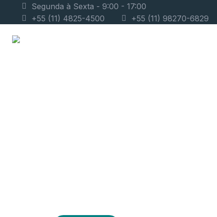
Segunda à Sexta - 9:00 - 17:00
+55 (11) 4825-4500
+55 (11) 98270-6829
Início
Quem Somos
Consultorias
Portfólio
Blog