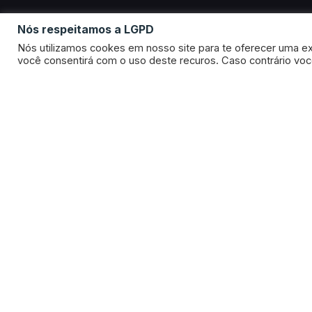
Nós respeitamos a LGPD
Nós utilizamos cookes em nosso site para te oferecer uma ex
você consentirá com o uso deste recuros. Caso contrário vo
Consultoria em Marketing & Soluções de Comunicação
Siga-nos nas redes sociais
Linkedin
Facebook
Instagram