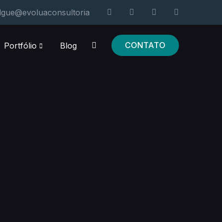
lgue@evoluaconsultoria
CONTATO
Portfólio
Blog