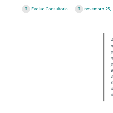
Evolua Consultoria
novembro 25, 
A
m
p
n
p
a
o
s
d
e