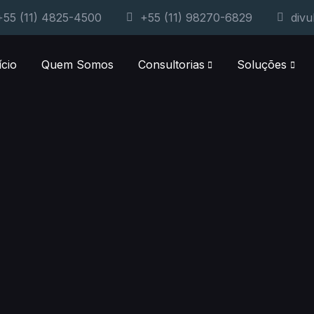
+55 (11) 4825-4500
+55 (11) 98270-6829
divu
ício
Quem Somos
Consultorias
Soluções